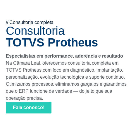
Cada
Seu
Seu
empresa
ERP
sistema,
// Consultoria completa
Consultoria
é
não
do seu
TOTVS Protheus
única.
entrega
jeito —
Seu
o que
com
Especialistas em performance, aderência e resultado
Na Câmara Leal, oferecemos consultoria completa em
ERP
promete?
código
TOTVS Protheus com foco em diagnóstico, implantação,
personalização, evolução tecnológica e suporte contínuo.
também
limpo e
Otimizamos processos, eliminamos gargalos e garantimos
Identifique
que o ERP funcione de verdade — do jeito que sua
deveria
estabilidade
gargalos, riscos
operação precisa.
e desperdícios
com um
ser.
garantida
Fale conosco!
diagnóstico
técnico e
funcional
completo.
Customizações
Programações