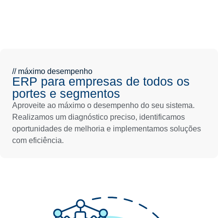
inteligentes,
personalizadas em
alinhadas ao
Protheus ADVPL, RM
seu negócio e
ou Datasul, feitas por
Agende
sua
sem
especialistas que
análise
comprometer a
conhecem os limites
agora!
estabilidade do
e o potencial do seu
sistema.
ERP.
// máximo desempenho
ERP para empresas de todos os
Solicite
Solicite uma
portes e segmentos
customização
uma
proposta!
sob medida!
Aproveite ao máximo o desempenho do seu sistema.
Realizamos um diagnóstico preciso, identificamos
oportunidades de melhoria e implementamos soluções
com eficiência.