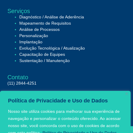
Serviços
Diagnóstico / Análise de Aderência
Mapeamento de Requisitos
Análise de Processos
Personalização
Implantação
Evolução Tecnológica / Atualização
Capacitação de Equipes
Sustentação / Manutenção
Contato
(11) 2844-4251
Av. Paulista, 2064/2086
Política de Privacidade e Uso de Dados
Sala 1434 – Bela Vista, São Paulo – SP
01310-928
Nosso site utiliza cookies para melhorar sua experiência de
navegação e personalizar o conteúdo oferecido. Ao acessar
nosso site, você concorda com o uso de cookies de acordo
com esta política.
Política de Privacidade e Uso de Dados