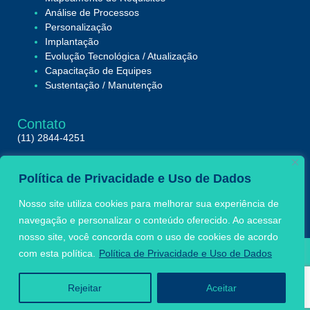
Análise de Processos
Personalização
Implantação
Evolução Tecnológica / Atualização
Capacitação de Equipes
Sustentação / Manutenção
Contato
(11) 2844-4251
Av. Paulista, 2064/2086
Política de Privacidade e Uso de Dados
Sala 1434 – Bela Vista, São Paulo – SP
01310-928
Nosso site utiliza cookies para melhorar sua experiência de
navegação e personalizar o conteúdo oferecido. Ao acessar
nosso site, você concorda com o uso de cookies de acordo
com esta política.
Política de Privacidade e Uso de Dados
Câmara Leal © 2026 – Todos os direitos reservados
Rejeitar
Aceitar